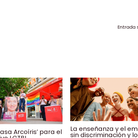
m
p
r
ir
Entrada 
La enseñanza y el e
asa Arcoíris’ para el
sin discriminación y l