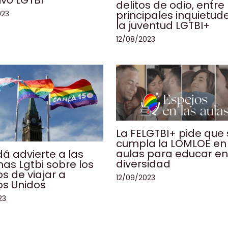
ivo LGTBI
delitos de odio, entre 
principales inquietud
023
la juventud LGTBI+
12/08/2023
La FELGTBI+ pide que
cumpla la LOMLOE en 
aulas para educar e
á advierte a las
diversidad
as Lgtbi sobre los
os de viajar a
12/09/2023
os Unidos
23