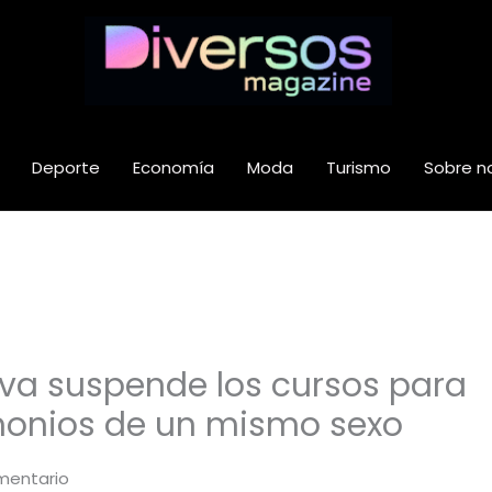
Deporte
Economía
Moda
Turismo
Sobre n
lva suspende los cursos para
monios de un mismo sexo
mentario