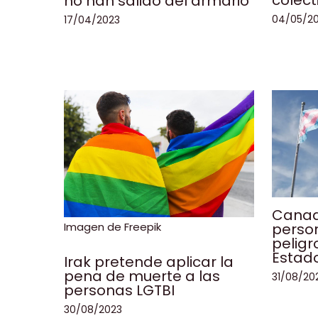
colect
no han salido del armario
04/05/2
17/04/2023
Canad
Imagen de Freepik
person
peligr
Estad
Irak pretende aplicar la
pena de muerte a las
31/08/20
personas LGTBI
30/08/2023