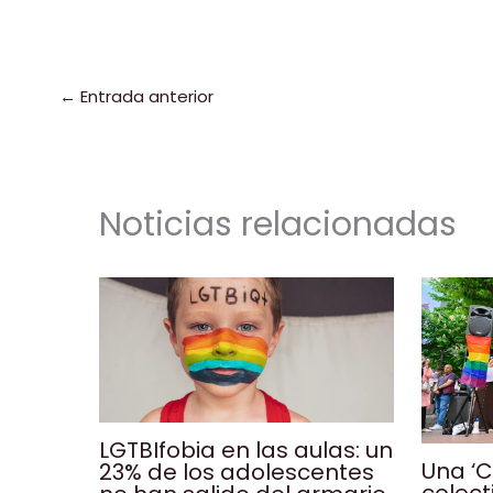
c
k
ai
a
p
e
e
l
ts
y
b
dI
A
Li
a
o
n
p
n
t
←
Entrada anterior
o
p
k
k
Noticias relacionadas
LGTBIfobia en las aulas: un
Una ‘C
23% de los adolescentes