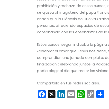
prohibición y rechazo de estos curso
se ajusta al magisterio del papa Francis
añade que la Diócesis de Huelva «trab
personas, ofreciendo espacios de escuc
consonancia con las enseñanzas de la I
Estos cursos, según indicaba la página
«celebrar el amor que Jesús nos tiene,
comprendían una jornada completa: des
finalizaban celebrando juntos la Palabra 
podía elegir el día que mejor les viniese
Compártelo en tus redes sociales...
F
X
Li
E
W
C
a
n
m
h
o