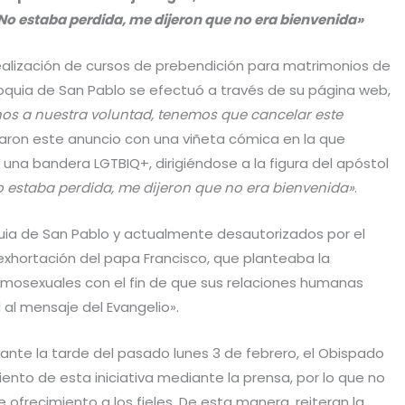
No estaba perdida, me dijeron que no era bienvenida»
realización de cursos de prebendición para matrimonios de
oquia de San Pablo se efectuó a través de su página web,
nos a nuestra voluntad, tenemos que cancelar este
ron este anuncio con una viñeta cómica en la que
una bandera LGTBIQ+, dirigiéndose a la figura del apóstol
 estaba perdida, me dijeron que no era bienvenida»
.
quia de San Pablo y actualmente desautorizados por el
xhortación del papa Francisco, que planteaba la
homosexuales con el fin de que sus relaciones humanas
 al mensaje del Evangelio».
nte la tarde del pasado lunes 3 de febrero, el Obispado
ento de esta iniciativa mediante la prensa, por lo que no
ofrecimiento a los fieles. De esta manera, reiteran la