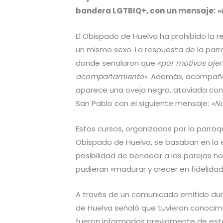
bandera LGTBIQ+, con un mensaje:
«
El Obispado de Huelva ha prohibido la 
un mismo sexo. La respuesta de la parr
donde señalaron que
«por motivos aje
acompañamiento»
. Además, acompaña
aparece una oveja negra, ataviada con 
San Pablo con el siguiente mensaje:
«No
Estos cursos, organizados por la parro
Obispado de Huelva, se basaban en la e
posibilidad de bendecir a las parejas 
pudieran «madurar y crecer en fidelidad
A través de un comunicado emitido dura
de Huelva señaló que tuvieron conocimi
fueron informados previamente de este 