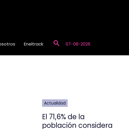
Buscar
osotros
Eneltrack
07-08-2026
Actualidad
El 71,6% de la
población considera