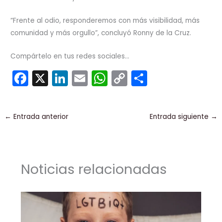
“Frente al odio, responderemos con más visibilidad, más
comunidad y más orgullo”, concluyó Ronny de la Cruz.
Compártelo en tus redes sociales...
F
X
Li
E
W
C
C
a
n
m
h
o
o
c
k
ai
a
p
m
←
Entrada anterior
Entrada siguiente
→
e
e
l
ts
y
p
b
dI
A
Li
ar
o
n
p
n
tir
Noticias relacionadas
o
p
k
k