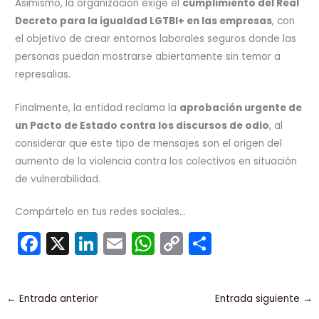
Asimismo, la organización exige el
cumplimiento del Real
Decreto para la igualdad LGTBI+ en las empresas
, con
el objetivo de crear entornos laborales seguros donde las
personas puedan mostrarse abiertamente sin temor a
represalias.
Finalmente, la entidad reclama la
aprobación urgente de
un Pacto de Estado contra los discursos de odio
, al
considerar que este tipo de mensajes son el origen del
aumento de la violencia contra los colectivos en situación
de vulnerabilidad.
Compártelo en tus redes sociales...
F
X
Li
E
W
C
C
a
n
m
h
o
o
c
k
ai
a
p
m
←
Entrada anterior
Entrada siguiente
→
e
e
l
ts
y
p