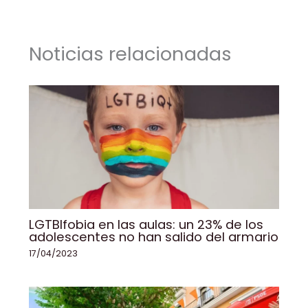
b
dI
A
Li
ar
o
n
p
n
tir
Noticias relacionadas
o
p
k
k
LGTBIfobia en las aulas: un 23% de los
adolescentes no han salido del armario
17/04/2023