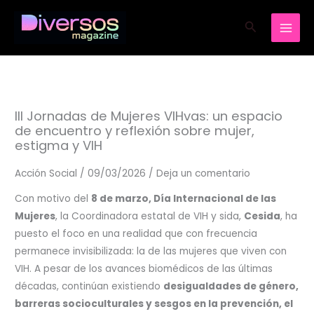
Ir
Buscar
al
contenido
III Jornadas de Mujeres VIHvas: un espacio
de encuentro y reflexión sobre mujer,
estigma y VIH
Acción Social
/
09/03/2026
/
Deja un comentario
Con motivo del
8 de marzo, Día Internacional de las
Mujeres
, la Coordinadora estatal de VIH y sida,
Cesida
, ha
puesto el foco en una realidad que con frecuencia
permanece invisibilizada: la de las mujeres que viven con
VIH. A pesar de los avances biomédicos de las últimas
décadas, continúan existiendo
desigualdades de género,
barreras socioculturales y sesgos en la prevención, el