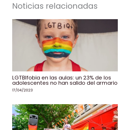
Noticias relacionadas
o
p
k
k
LGTBIfobia en las aulas: un 23% de los
adolescentes no han salido del armario
17/04/2023