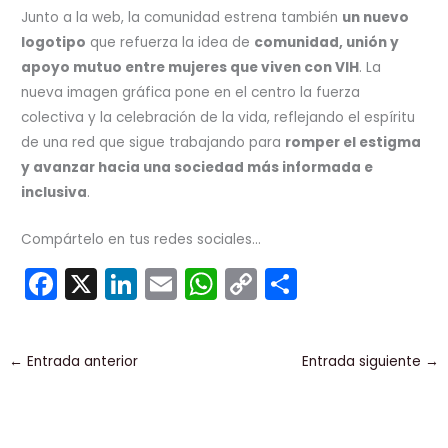
Junto a la web, la comunidad estrena también
un nuevo
logotipo
que refuerza la idea de
comunidad, unión y
apoyo mutuo entre mujeres que viven con VIH
. La
nueva imagen gráfica pone en el centro la fuerza
colectiva y la celebración de la vida, reflejando el espíritu
de una red que sigue trabajando para
romper el estigma
y avanzar hacia una sociedad más informada e
inclusiva
.
Compártelo en tus redes sociales...
F
X
Li
E
W
C
C
a
n
m
h
o
o
c
k
ai
a
p
m
←
Entrada anterior
Entrada siguiente
→
e
e
l
ts
y
p
b
dI
A
Li
ar
o
n
p
n
tir