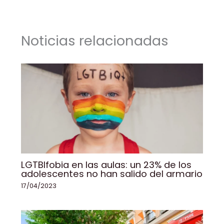
b
dI
A
Li
ar
o
n
p
n
tir
Noticias relacionadas
o
p
k
k
LGTBIfobia en las aulas: un 23% de los
adolescentes no han salido del armario
17/04/2023