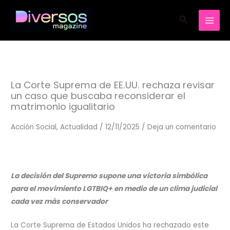
Ir
Buscar
al
contenido
La Corte Suprema de EE.UU. rechaza revisar
un caso que buscaba reconsiderar el
matrimonio igualitario
Acción Social
,
Actualidad
/
12/11/2025
/
Deja un comentario
La decisión del Supremo supone una victoria simbólica
para el movimiento LGTBIQ+ en medio de un clima judicial
cada vez más conservador
La Corte Suprema de Estados Unidos ha rechazado este