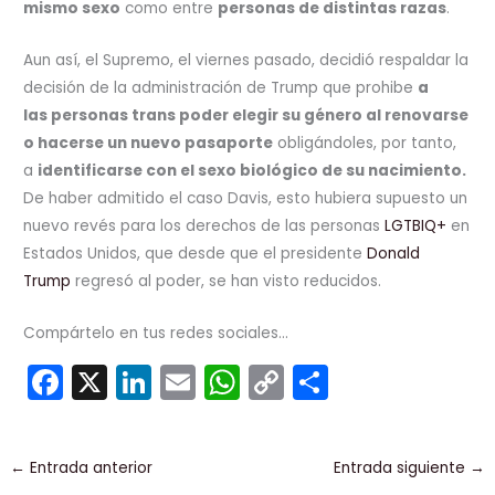
mismo sexo
como entre
personas de distintas razas
.
Aun así, el Supremo, el viernes pasado, decidió respaldar la
decisión de la administración de Trump que prohibe
a
las personas trans poder elegir su género al renovarse
o hacerse un nuevo pasaporte
obligándoles, por tanto,
a
identificarse con el sexo biológico de su nacimiento.
De haber admitido el caso Davis, esto hubiera supuesto un
nuevo revés para los derechos de las personas
LGTBIQ+
en
Estados Unidos, que desde que el presidente
Donald
Trump
regresó al poder, se han visto reducidos.
Compártelo en tus redes sociales...
F
X
Li
E
W
C
C
a
n
m
h
o
o
c
k
ai
a
p
m
←
Entrada anterior
Entrada siguiente
→
e
e
l
ts
y
p