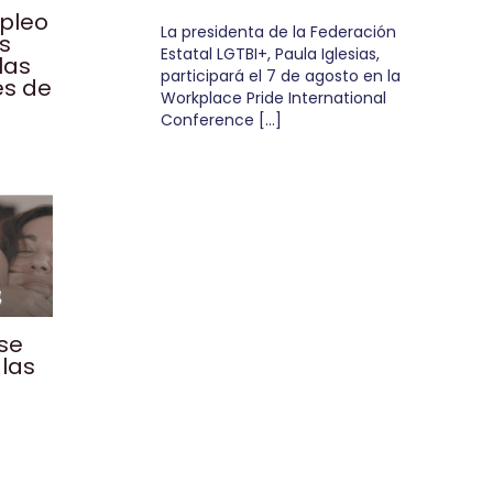
mpleo
La presidenta de la Federación
os
Estatal LGTBI+, Paula Iglesias,
las
participará el 7 de agosto en la
es de
Workplace Pride International
Conference […]
 se
las
n