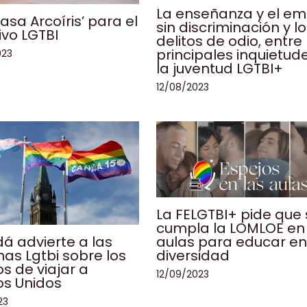
La enseñanza y el e
asa Arcoíris’ para el
sin discriminación y l
ivo LGTBI
delitos de odio, entre 
principales inquietud
023
la juventud LGTBI+
12/08/2023
La FELGTBI+ pide que
cumpla la LOMLOE en 
aulas para educar e
á advierte a las
diversidad
as Lgtbi sobre los
os de viajar a
12/09/2023
os Unidos
23