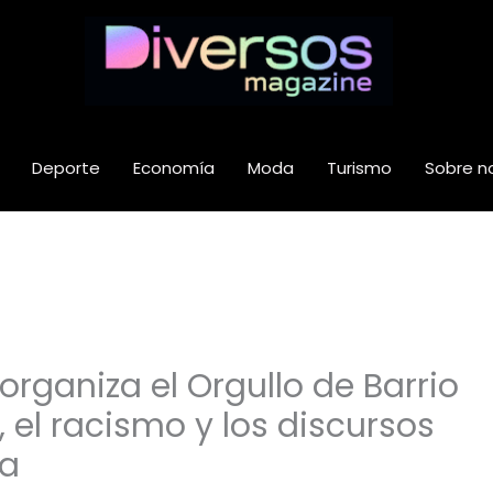
Deporte
Economía
Moda
Turismo
Sobre n
organiza el Orgullo de Barrio
, el racismo y los discursos
la