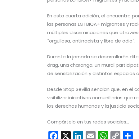
En esta cuarta edición, el encuentro po
las personas LGTBIQA+ migrantes y raci
múltiples discriminaciones que atravies
“orgullosa, antirracista y libre de odio”.
Durante la jornada se desarrollarán dif
drag, una charanga, un mural participativ
de sensibilización y distintos espacios 
Desde Stop Sevilla señalan que, en el 
visibilizar iniciativas comunitarias qu
los derechos humanos y la justicia socia
Compártelo en tus redes sociales...
F
X
Li
E
W
C