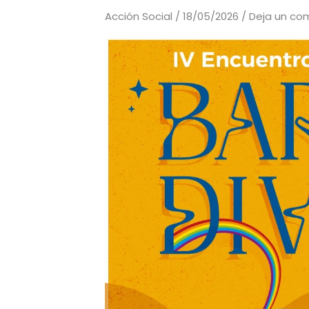
Acción Social
/
18/05/2026
/
Deja un co