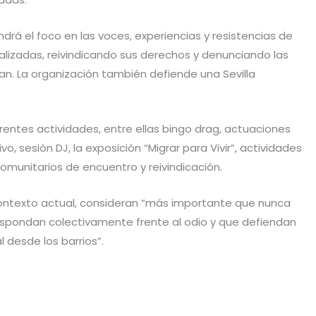
ndrá el foco en las voces, experiencias y resistencias de
alizadas, reivindicando sus derechos y denunciando las
an. La organización también defiende una Sevilla
erentes actividades, entre ellas bingo drag, actuaciones
o, sesión DJ, la exposición “Migrar para Vivir”, actividades
comunitarios de encuentro y reivindicación.
contexto actual, consideran “más importante que nunca
e respondan colectivamente frente al odio y que defiendan
l desde los barrios”.
C