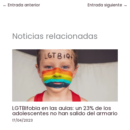
c
k
ai
a
p
m
←
Entrada anterior
Entrada siguiente
→
e
e
l
ts
y
p
b
dI
A
Li
ar
o
n
p
n
tir
Noticias relacionadas
o
p
k
k
LGTBIfobia en las aulas: un 23% de los
adolescentes no han salido del armario
17/04/2023