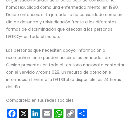
Organización Mundial de la Salud dejó de considerar la
homosexualidad como una enfermedad mental en 1990.
Desde entonces, esta jornada se ha consolidado como un
día de denuncia y reivindicación frente a las diferentes
formas de discriminación que afectan a las personas
LGTBIQ+ en todo el mundo.
Las personas que necesiten apoyo, información o
acompañamiento pueden acudir a las entidades de
Cesida presentes en todo el territorio nacional o contactar
con el Servicio Arcoíris 028, un recurso de atención e
información frente a la LGTBIfobia disponible las 24 horas
del día.
Compártelo en tus redes sociales...
F
X
Li
E
W
C
C
a
n
m
h
o
o