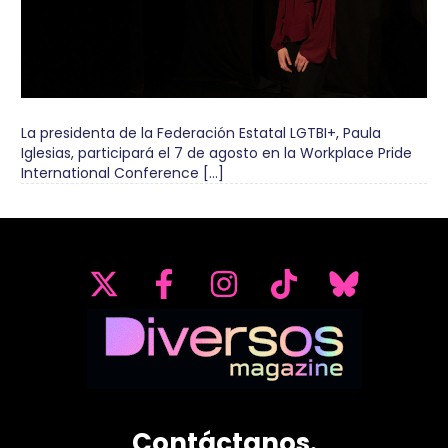
La presidenta de la Federación Estatal LGTBI+, Paula
Iglesias, participará el 7 de agosto en la Workplace Pride
International Conference […]
Contáctanos.