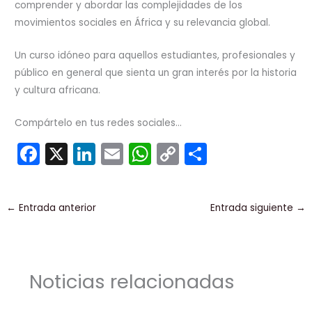
comprender y abordar las complejidades de los
movimientos sociales en África y su relevancia global.
Un curso idóneo para aquellos estudiantes, profesionales y
público en general que sienta un gran interés por la historia
y cultura africana.
Compártelo en tus redes sociales...
F
X
Li
E
W
C
C
a
n
m
h
o
o
c
k
ai
a
p
m
←
Entrada anterior
Entrada siguiente
→
e
e
l
ts
y
p
b
dI
A
Li
ar
o
n
p
n
tir
Noticias relacionadas
o
p
k
k